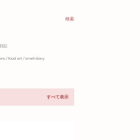
検索
い日記
ns / food art / smell diary
すべて表示