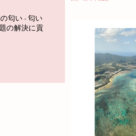
匂い - 匂い
題の解決に貢