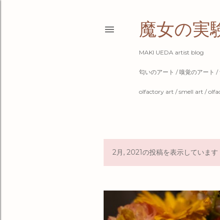
魔女の実
MAKI UEDA artist blog
匂いのアート / 嗅覚のアート /
olfactory art / smell art / ol
2月, 2021の投稿を表示しています
投
稿