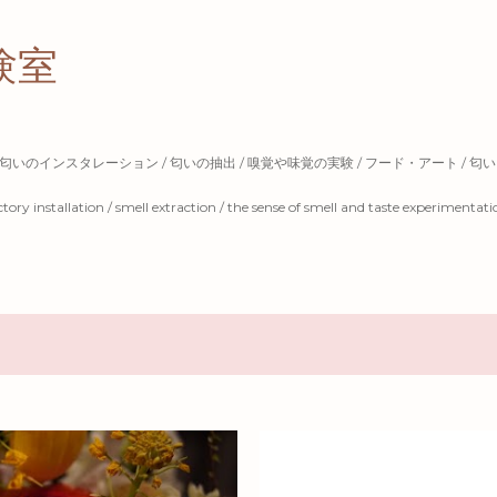
スキップしてメイン コンテンツに移動
験室
 匂いのインスタレーション / 匂いの抽出 / 嗅覚や味覚の実験 / フード・アート / 匂
factory installation / smell extraction / the sense of smell and taste experimentatio